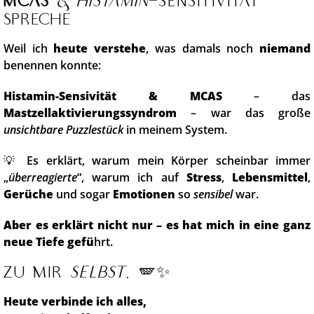
MCAS
&
Histamin
-Sensitivität
spreche
Weil ich
heute verstehe
, was damals noch
niemand
benennen konnte:
Histamin-Sensivität & MCAS
– das
Mastzellaktivierungssyndrom
– war das große
unsichtbare Puzzlestück
in meinem System.
💡 Es erklärt, warum mein Körper scheinbar immer
„
überreagierte
“, warum ich auf
Stress
,
Lebensmittel
,
Gerüche
und sogar
Emotionen
so
sensibel
war.
Aber es erklärt nicht nur – es hat mich in eine ganz
neue Tiefe gefü
hrt.
Zu mir
selbst
. 🪽✨
Heute verbinde ich alles,