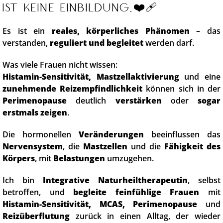
ist keine Einbildung.❤️‍🩹
Es ist ein
reales, körperliches Phänomen
– das
verstanden,
reguliert und begleitet
werden darf.
Was viele Frauen nicht wissen:
Histamin-Sensitivität, Mastzellaktivierung
und eine
zunehmende Reizempfindlichkeit
können sich in der
Perimenopause
deutlich
verstärken
oder
sogar
erstmals zeigen
.
Die hormonellen
Veränderungen
beeinflussen das
Nervensystem
, die
Mastzellen
und die
Fähigkeit des
Körpers
, mit
Belastungen
umzugehen.
Ich bin
Integrative Naturheiltherapeutin
, selbst
betroffen, und
begleite feinfühlige Frauen
mit
Histamin-Sensitivität, MCAS,
Perimenopause
und
Reizüberflutung
zurück in einen Alltag, der wieder